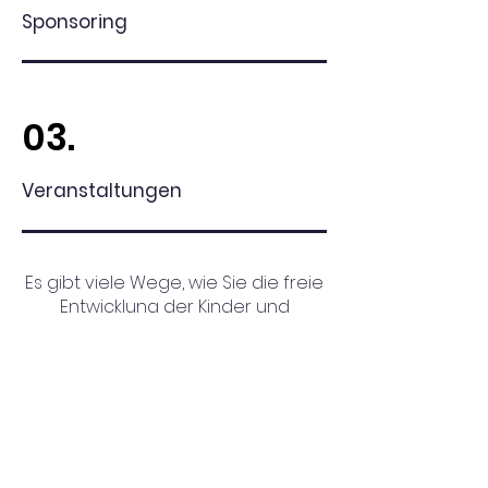
Sponsoring
03.
Veranstaltungen
Es gibt viele Wege, wie Sie die freie
Entwicklung der Kinder und
Jugendlichen unterstützen können.
Wir freuen uns auf den
Kontakt
Adresse